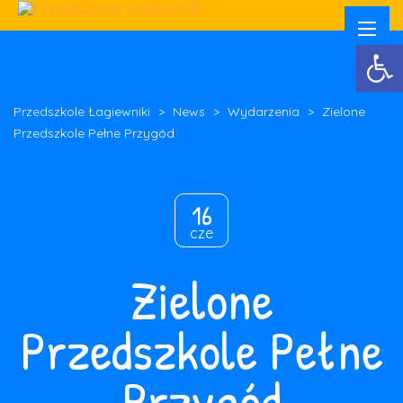
Otwórz 
Przedszkole Łagiewniki
>
News
>
Wydarzenia
>
Zielone
Przedszkole Pełne Przygód
16
cze
Zielone
Przedszkole Pełne
Przygód