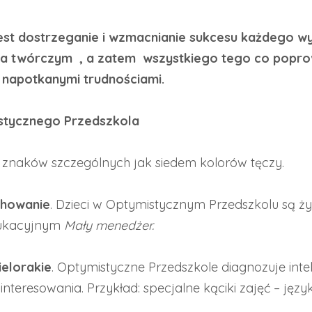
est dostrzeganie i wzmacnianie sukcesu każdego w
cia twórczym , a zatem wszystkiego tego co popr
z napotkanymi trudnościami.
stycznego Przedszkola
znaków szczególnych jak siedem kolorów tęczy.
howanie
. Dzieci w Optymistycznym Przedszkolu są ży
edukacyjnym
Mały menedżer.
ielorakie
. Optymistyczne Przedszkole diagnozuje intel
teresowania. Przykład: specjalne kąciki zajęć – język