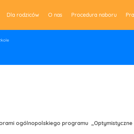
Dla rodziców
O nas
Procedura naboru
Pr
zkole
atorami ogólnopolskiego programu „Optymistyczne 