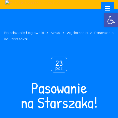
Otwórz 
Przedszkole Łagiewniki
>
News
>
Wydarzenia
>
Pasowanie
na Starszaka!
23
paź
Pasowanie
na Starszaka!