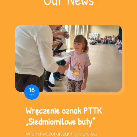
16
cze
Wręczenie oznak PTTK
„Siedmiomilowe buty”
W dniu wczorajszym odbyło się